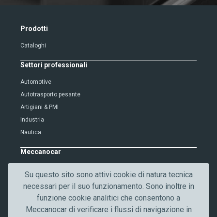
r
i
f
Prodotti
i
Cataloghi
c
a
Settori professionali
d
e
Automotive
l
Autotrasporto pesante
T
Artigiani & PMI
e
Industria
s
Nautica
t
o
Meccanocar
Chi siamo
Su questo sito sono attivi cookie di natura tecnica
Lavora con noi
necessari per il suo funzionamento. Sono inoltre in
Qualità
funzione cookie analitici che consentono a
Contattaci
Meccanocar di verificare i flussi di navigazione in