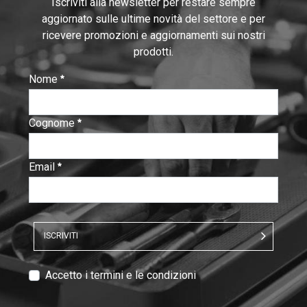
Iscriviti alla newsletter per restare sempre
aggiornato sulle ultime novità del settore e per
ricevere promozioni e aggiornamenti sui nostri
prodotti.
Nome
:
0
/ 280
Cognome
:
0
/ 280
Email
:
0
/ 280
ISCRIVITI
V
Accetto i termini e le condizioni
e