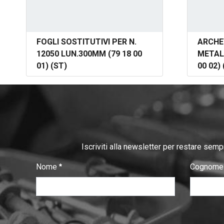
FOGLI SOSTITUTIVI PER N.
ARCHE
12050 LUN.300MM (79 18 00
METAL
01) (ST)
00 02) 
Iscriviti alla newsletter per restare semp
Nome
Cognom
:
:
0
/ 280
0
/ 280
V