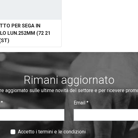
TTO PER SEGA IN
LO LUN.252MM (72 21
(ST)
Rimani aggiornato
re aggiornato sulle ultime novità del settore e per ricevere prom
e
Email
:
0
/ 280
Accetto i termini e le condizioni