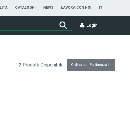
ITALIANO
LITÀ
CATALOGHI
NEWS
LAVORA CON NOI
IT
Login
2 Prodotti Disponibili
Ordina per:
Pertinenza