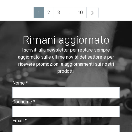
1
2
3
...
10
Pagina
Pagina
Pagina
Pagine intermedie Use TAB to 
Pagina
Rimani aggiornato
Iscriviti alla newsletter per restare sempre
aggiornato sulle ultime novità del settore e per
ricevere promozioni e aggiornamenti sui nostri
prodotti.
Nome
:
0
/ 280
Cognome
:
0
/ 280
Email
:
0
/ 280