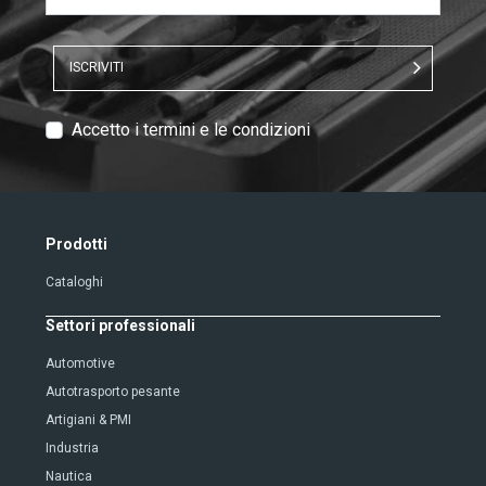
ISCRIVITI
V
Accetto i termini e le condizioni
e
r
i
f
Prodotti
i
Cataloghi
c
a
Settori professionali
d
e
Automotive
l
Autotrasporto pesante
T
Artigiani & PMI
e
Industria
s
Nautica