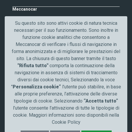
t
o
Meccanocar
Chi siamo
Su questo sito sono attivi cookie di natura tecnica
Lavora con noi
necessari per il suo funzionamento. Sono inoltre in
Qualità
funzione cookie analitici che consentono a
Contattaci
Meccanocar di verificare i flussi di navigazione in
News
forma anonimizzata e di migliorare le prestazioni del
Comunicazione
sito. La chiusura di questo banner tramite il tasto
"Rifiuta tutto"
comporta la continuazione della
Resta aggiornato
navigazione in assenza di sistemi di tracciamento
diversi dai cookie tecnici
.
Selezionando la voce
Seguici su
"
Personalizza cookie”
l’utente può stabilire, in base
alle proprie preferenze, l’attivazione delle diverse
tipologie di cookie. Selezionando
“Accetta tutto”
l’utente consente l’attivazione di tutte le tipologie di
cookie. Maggiori informazioni sono disponibili nella
Cookie Policy
© Meccanocar 2025 Tutti i diritti riservati