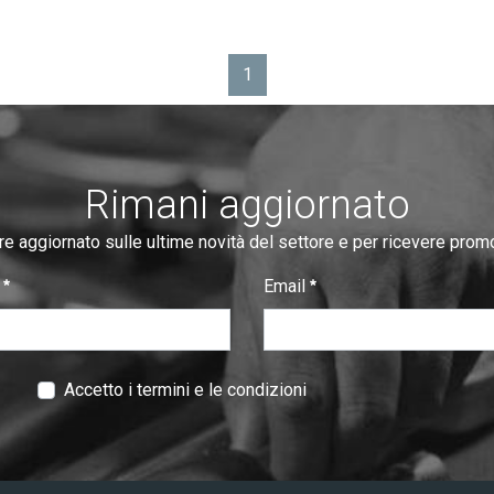
1
Pagina
Rimani aggiornato
re aggiornato sulle ultime novità del settore e per ricevere prom
e
Email
:
0
/ 280
Accetto i termini e le condizioni