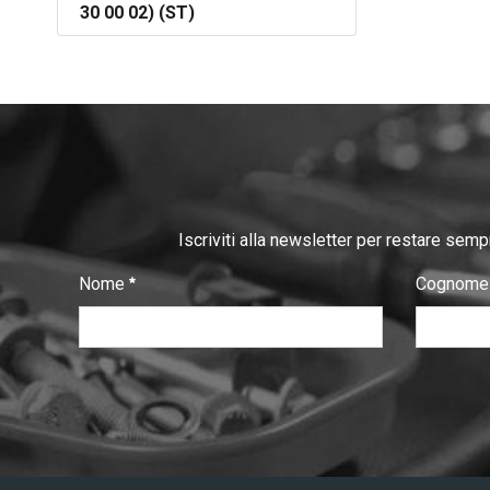
30 00 02) (ST)
Iscriviti alla newsletter per restare semp
Nome
Cognom
:
:
0
/ 280
0
/ 280
V
e
r
i