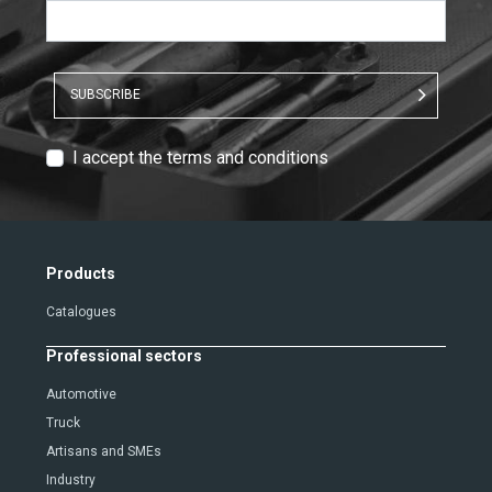
SUBSCRIBE
T
I accept the terms and conditions
e
x
t
V
Products
e
Catalogues
r
i
Professional sectors
f
i
Automotive
c
Truck
a
Artisans and SMEs
t
Industry