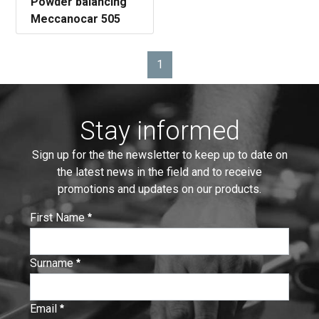
Powder balancing
Meccanocar 505
1
Page
Stay informed
Sign up for the the newsletter to keep up to date on
the latest news in the field and to receive
promotions and updates on our products.
First Name
:
0
/ 280
Surname
:
0
/ 280
Email
:
0
/ 280