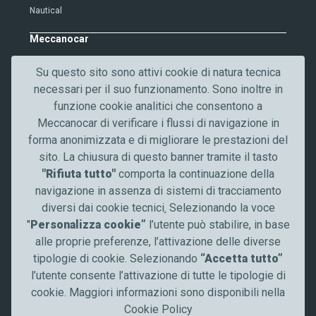
i
Nautical
o
n
Meccanocar
About us
Su questo sito sono attivi cookie di natura tecnica
Careers
necessari per il suo funzionamento. Sono inoltre in
Quality
funzione cookie analitici che consentono a
Contacts
Meccanocar di verificare i flussi di navigazione in
News
forma anonimizzata e di migliorare le prestazioni del
Communication
sito. La chiusura di questo banner tramite il tasto
"Rifiuta tutto"
comporta la continuazione della
Stay tuned
navigazione in assenza di sistemi di tracciamento
diversi dai cookie tecnici
.
Selezionando la voce
Follow us
"
Personalizza cookie”
l’utente può stabilire, in base
alle proprie preferenze, l’attivazione delle diverse
tipologie di cookie. Selezionando
“Accetta tutto”
l’utente consente l’attivazione di tutte le tipologie di
cookie. Maggiori informazioni sono disponibili nella
Cookie Policy