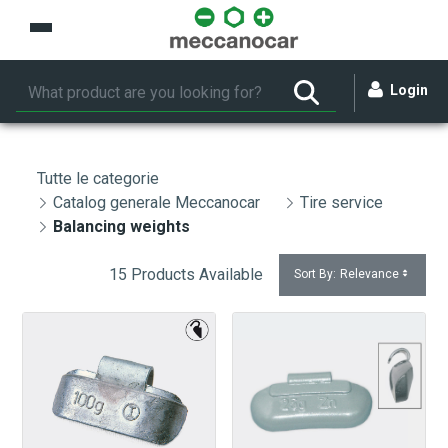
Skip to Main Content
Login
Tutte le categorie
Catalog generale Meccanocar
Tire service
Balancing weights
15 Products Available
Sort By:
Relevance