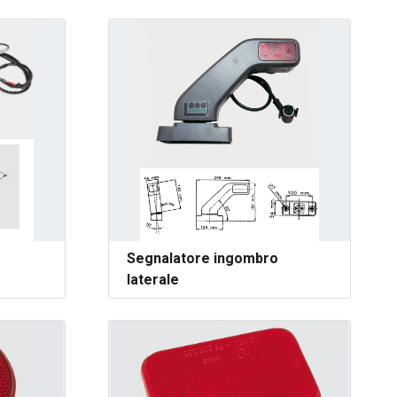
e
Segnalatore ingombro
laterale