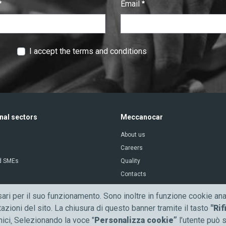
Email
:
0
/ 280
I accept the terms and conditions
nal sectors
Meccanocar
About us
Careers
d SMEs
Quality
Contacts
News
ari per il suo funzionamento. Sono inoltre in funzione cookie anal
Communication
azioni del sito. La chiusura di questo banner tramite il tasto
"Rif
nici
.
Selezionando la voce "
Personalizza cookie”
l’utente può s