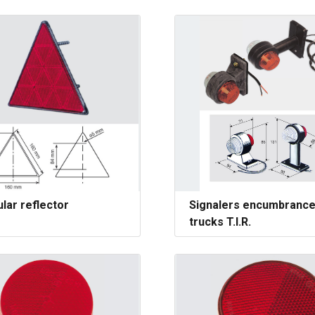
lar reflector
Signalers encumbranc
trucks T.I.R.