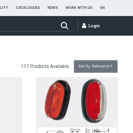
ENGLISH
LITY
CATALOGUES
NEWS
WORK WITH US
EN
Login
117 Products Available
Sort By:
Relevance