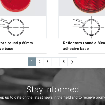
tors round ø 60mm
Reflectors round ø 80
ve base
adhesive base
1
2
3
...
8
Page
Page
Page
Intermediate Pages Use TAB t
Page
Stay informed
eep up to date on the latest news in the field and to receive pro