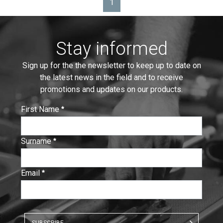
1
Page
Stay informed
Sign up for the the newsletter to keep up to date on
the latest news in the field and to receive
promotions and updates on our products.
First Name
:
0
/ 280
Surname
:
0
/ 280
Email
:
0
/ 280