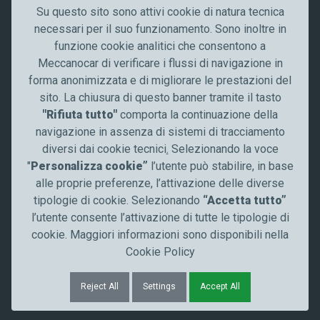
About us
Su questo sito sono attivi cookie di natura tecnica
Careers
necessari per il suo funzionamento. Sono inoltre in
Quality
funzione cookie analitici che consentono a
Contacts
Meccanocar di verificare i flussi di navigazione in
News
forma anonimizzata e di migliorare le prestazioni del
Communication
sito. La chiusura di questo banner tramite il tasto
"Rifiuta tutto"
comporta la continuazione della
Stay tuned
navigazione in assenza di sistemi di tracciamento
diversi dai cookie tecnici
.
Selezionando la voce
Follow us
"
Personalizza cookie”
l’utente può stabilire, in base
alle proprie preferenze, l’attivazione delle diverse
tipologie di cookie. Selezionando
“Accetta tutto”
l’utente consente l’attivazione di tutte le tipologie di
cookie. Maggiori informazioni sono disponibili nella
Cookie Policy
© Meccanocar 2024 All rights reserved
Legal
Privacy Policy
Whistleblowing
Cookies
Reject All
Settings
Accept All