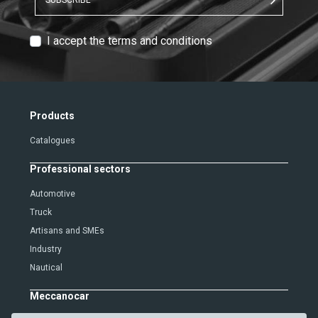
SUBSCRIBE
T
I accept the terms and conditions
e
x
t
V
Products
e
Catalogues
r
i
Professional sectors
f
i
Automotive
c
Truck
a
Artisans and SMEs
t
Industry
i
Nautical
o
n
Meccanocar