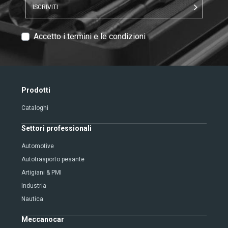
ISCRIVITI
T
Accetto i termini e le condizioni
e
x
t
V
Prodotti
e
Cataloghi
r
i
Settori professionali
f
i
Automotive
c
Autotrasporto pesante
a
Artigiani & PMI
t
Industria
i
Nautica
o
n
Meccanocar