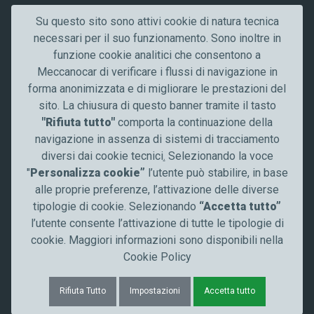
Chi siamo
Su questo sito sono attivi cookie di natura tecnica
Lavora con noi
necessari per il suo funzionamento. Sono inoltre in
Qualità
funzione cookie analitici che consentono a
Contattaci
Meccanocar di verificare i flussi di navigazione in
News
forma anonimizzata e di migliorare le prestazioni del
Comunicazione
sito. La chiusura di questo banner tramite il tasto
"Rifiuta tutto"
comporta la continuazione della
Resta aggiornato
navigazione in assenza di sistemi di tracciamento
diversi dai cookie tecnici
.
Selezionando la voce
Seguici su
"
Personalizza cookie”
l’utente può stabilire, in base
alle proprie preferenze, l’attivazione delle diverse
tipologie di cookie. Selezionando
“Accetta tutto”
l’utente consente l’attivazione di tutte le tipologie di
cookie. Maggiori informazioni sono disponibili nella
Cookie Policy
© Meccanocar 2025 Tutti i diritti riservati
Note legali
Privacy Policy
Whistleblowing
Cookies
Rifiuta Tutto
Impostazioni
Accetta tutto