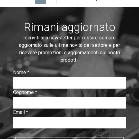
Pagina
Pagina
Pagina
Pagine intermedie Use TAB to 
Pagina
Rimani aggiornato
Iscriviti alla newsletter per restare sempre
aggiornato sulle ultime novità del settore e per
ricevere promozioni e aggiornamenti sui nostri
prodotti.
Nome
:
0
/ 280
Cognome
:
0
/ 280
Email
:
0
/ 280