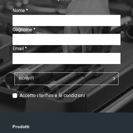
Nome
:
0
/ 280
Cognome
:
0
/ 280
Email
:
0
/ 280
ISCRIVITI
T
Accetto i termini e le condizioni
e
x
t
V
Prodotti
e