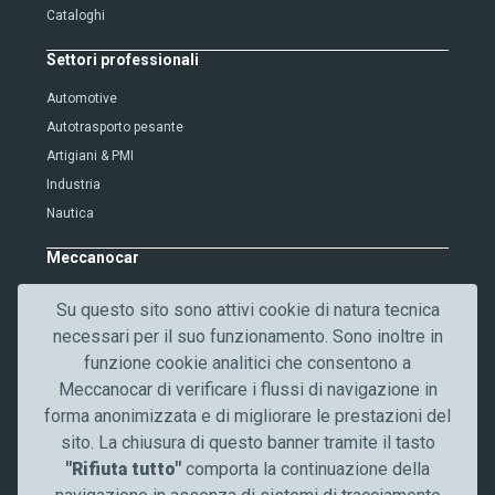
Cataloghi
r
i
Settori professionali
f
i
Automotive
c
Autotrasporto pesante
a
Artigiani & PMI
t
Industria
i
Nautica
o
n
Meccanocar
Chi siamo
Su questo sito sono attivi cookie di natura tecnica
Lavora con noi
necessari per il suo funzionamento. Sono inoltre in
Qualità
funzione cookie analitici che consentono a
Contattaci
Meccanocar di verificare i flussi di navigazione in
News
forma anonimizzata e di migliorare le prestazioni del
Comunicazione
sito. La chiusura di questo banner tramite il tasto
"Rifiuta tutto"
comporta la continuazione della
Resta aggiornato