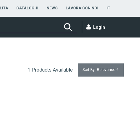
ITALIANO
LITÀ
CATALOGHI
NEWS
LAVORA CON NOI
IT
Login
1 Products Available
Sort By:
Relevance