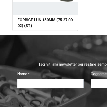
FORBICE LUN.150MM (75 27 00
02) (ST)
Iscriviti alla newsletter per restare semp
Nome
Cognom
:
:
0
/ 280
0
/ 280
T
e