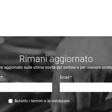
Rimani aggiornato
re aggiornato sulle ultime novità del settore e per ricevere prom
e
Email
:
0
/ 280
Accetto i termini e le condizioni