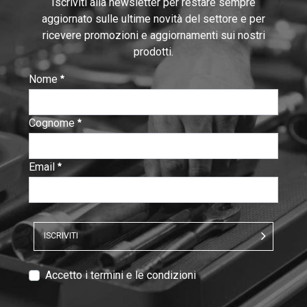
Iscriviti alla newsletter per restare sempre
aggiornato sulle ultime novità del settore e per
ricevere promozioni e aggiornamenti sui nostri
prodotti.
Nome
:
0
/ 280
Cognome
:
0
/ 280
Email
:
0
/ 280
ISCRIVITI
T
Accetto i termini e le condizioni
e