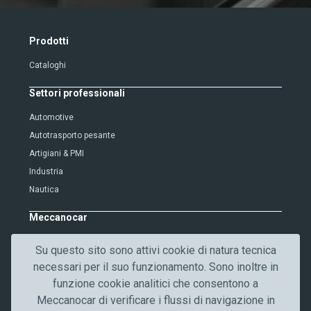
x
t
V
Prodotti
e
Cataloghi
r
i
Settori professionali
f
i
Automotive
c
Autotrasporto pesante
a
Artigiani & PMI
t
Industria
i
Nautica
o
n
Meccanocar
Chi siamo
Su questo sito sono attivi cookie di natura tecnica
Lavora con noi
necessari per il suo funzionamento. Sono inoltre in
Qualità
funzione cookie analitici che consentono a
Contattaci
Meccanocar di verificare i flussi di navigazione in