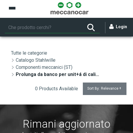
Skip to Main Content
Login
Tutte le categorie
Catalogo Stahlwille
Componenti meccanici (ST)
Prolunga da banco per unit+á di calibrazione (ST)
0 Products Available
Sort By:
Relevance
Rimani aggiornato