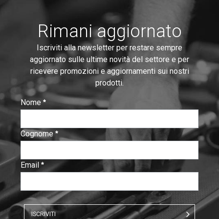
Rimani aggiornato
Iscriviti alla newsletter per restare sempre
aggiornato sulle ultime novità del settore e per
ricevere promozioni e aggiornamenti sui nostri
prodotti.
Nome
:
0
/ 280
Cognome
:
0
/ 280
Email
:
0
/ 280
ISCRIVITI