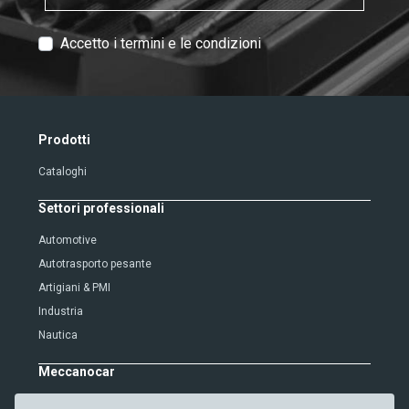
T
Accetto i termini e le condizioni
e
x
t
V
Prodotti
e
Cataloghi
r
i
Settori professionali
f
i
Automotive
c
Autotrasporto pesante
a
Artigiani & PMI
t
Industria
i
Nautica
o
n
Meccanocar
Chi siamo