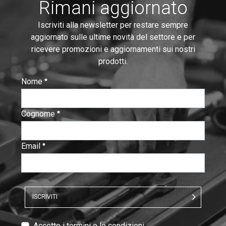
Rimani aggiornato
Iscriviti alla newsletter per restare sempre
aggiornato sulle ultime novità del settore e per
ricevere promozioni e aggiornamenti sui nostri
prodotti.
Nome
:
0
/ 280
Cognome
:
0
/ 280
Email
:
0
/ 280
ISCRIVITI
T
Accetto i termini e le condizioni