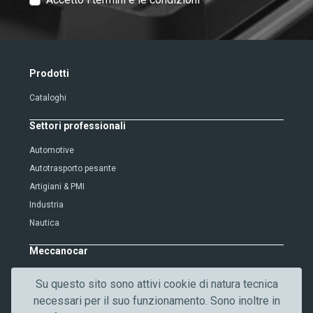
e
x
t
V
Prodotti
e
Cataloghi
r
i
Settori professionali
f
i
Automotive
c
Autotrasporto pesante
a
Artigiani & PMI
t
Industria
i
Nautica
o
n
Meccanocar
Chi siamo
Su questo sito sono attivi cookie di natura tecnica
Lavora con noi
necessari per il suo funzionamento. Sono inoltre in
Qualità