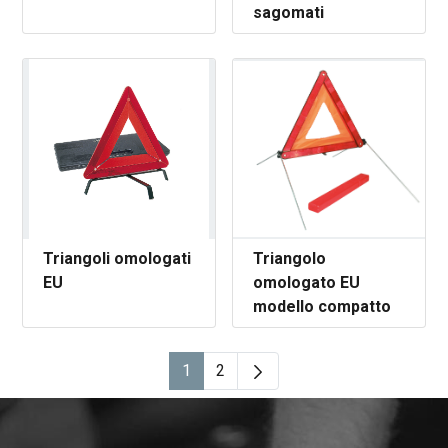
sagomati
Triangoli omologati
Triangolo
EU
omologato EU
modello compatto
1
2
Pagina
Pagina