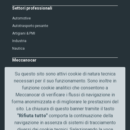
i
Settori professionali
f
i
Automotive
c
Autotrasporto pesante
a
Artigiani & PMI
t
Industria
i
Nautica
o
n
Meccanocar
Chi siamo
Su questo sito sono attivi cookie di natura tecnica
Lavora con noi
necessari per il suo funzionamento. Sono inoltre in
Qualità
funzione cookie analitici che consentono a
Contattaci
Meccanocar di verificare i flussi di navigazione in
News
forma anonimizzata e di migliorare le prestazioni del
Comunicazione
sito. La chiusura di questo banner tramite il tasto
"Rifiuta tutto"
comporta la continuazione della
Resta aggiornato
navigazione in assenza di sistemi di tracciamento
diversi dai cookie tecnici
.
Selezionando la voce
Seguici su