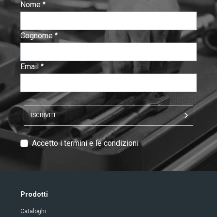
Nome
:
0
/ 280
Cognome
:
0
/ 280
Email
:
0
/ 280
ISCRIVITI
T
Accetto i termini e le condizioni
e
x
t
V
Prodotti
e
Cataloghi
r